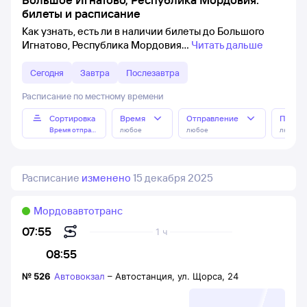
билеты и расписание
Как узнать, есть ли в наличии билеты до Большого
Игнатово, Республика Мордовия
Читать дальше
Сегодня
Завтра
Послезавтра
Расписание по местному времени
Сортировка
Время
Отправление
Прибы
Время отправления
любое
любое
любое
Расписание
изменено
15 декабря 2025
Мордовавтотранс
07:55
1 ч
08:55
№
526
Автовокзал
–
Автостанция, ул. Щорса, 24