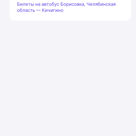
Билеты на автобус Борисовка, Челябинская
область — Кичигино