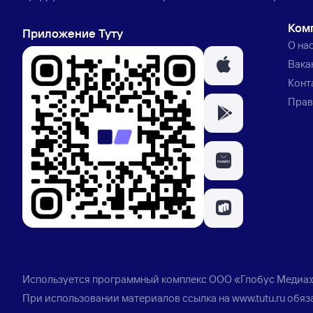
Ком
Приложение Туту
О на
Вака
Конт
Прав
Используется программный комплекс
ООО «Глобус Медиа
При использовании материалов ссылка на
www.tutu.ru
обяз