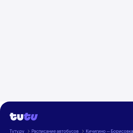
Туту.ру
Расписание автобусов
Кичигино — Борисовка