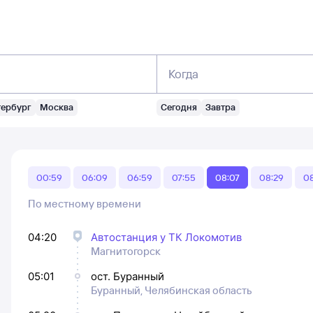
Когда
тербург
Москва
Сегодня
Завтра
00:59
06:09
06:59
07:55
08:07
08:29
08
По местному времени
04:20
Автостанция у ТК Локомотив
Магнитогорск
05:01
ост. Буранный
Буранный, Челябинская область