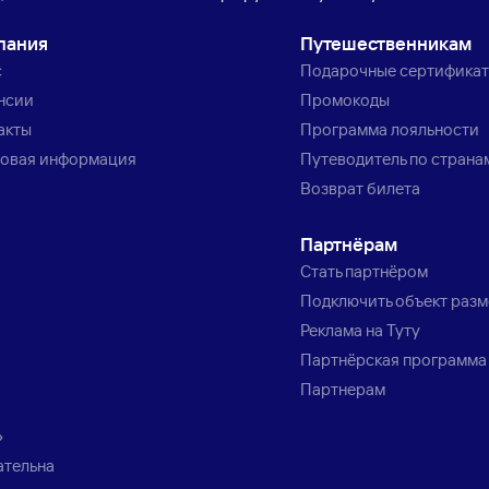
пания
Путешественникам
с
Подарочные сертифика
нсии
Промокоды
акты
Программа лояльности
овая информация
Путеводитель по страна
Возврат билета
Партнёрам
Стать партнёром
Подключить объект раз
Реклама на Туту
Партнёрская программа
Партнерам
»
ательна