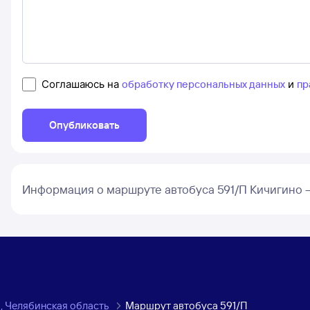
Соглашаюсь на
обработку персональных данных
и
пр
Опубликовать
Информация о маршруте автобуса 591/П Кичигино 
, Челябинская область
Маршрут автобуса 591/П