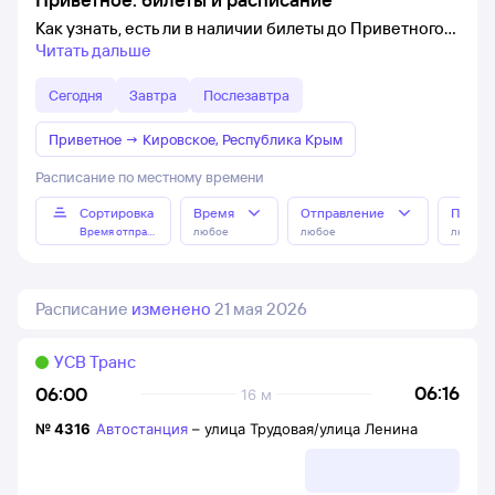
Как узнать, есть ли в наличии билеты до Приветного
Читать дальше
Сегодня
Завтра
Послезавтра
Приветное
→
Кировское, Республика Крым
Расписание по местному времени
Сортировка
Время
Отправление
Прибы
Время отправления
любое
любое
любое
Расписание
изменено
21 мая 2026
УСВ Транс
06:16
06:00
16 м
№
4316
Автостанция
–
улица Трудовая/улица Ленина