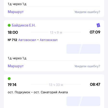
1
д
через
1
д
Маршрут
Увидели ошибку?
Байдиков Е.Н.
07:09
18:00
13 ч 9 м
№
712
Автовокзал
–
Автовокзал
1
д
через
1
д
Маршрут
Увидели ошибку?
08:47
19:14
13 ч 33 м
ост. Подкумок
–
ост. Санаторий Анапа