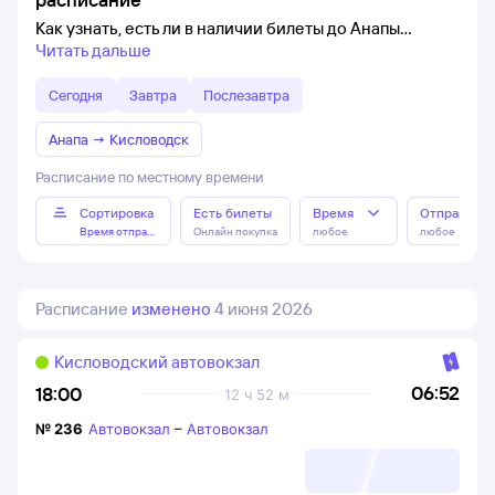
Как узнать, есть ли в наличии билеты до Анапы
Читать дальше
Сегодня
Завтра
Послезавтра
Анапа
→
Кисловодск
Расписание по местному времени
Сортировка
Есть билеты
Время
Отправлен
Время отправления
Онлайн покупка
любое
любое
Расписание
изменено
4 июня 2026
Кисловодский автовокзал
06:52
18:00
12 ч 52 м
№
236
Автовокзал
–
Автовокзал