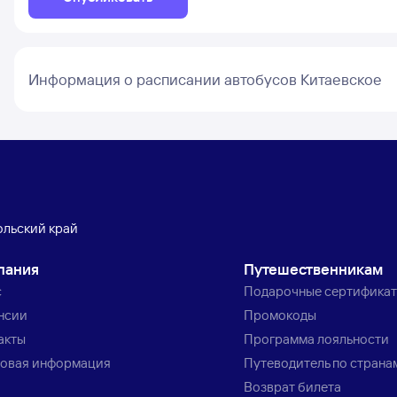
Информация о расписании автобусов Китаевское
ольский край
пания
Путешественникам
с
Подарочные сертифика
нсии
Промокоды
акты
Программа лояльности
овая информация
Путеводитель по страна
Возврат билета