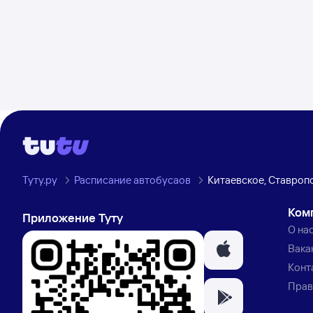
Туту.ру
Расписание автобусаов
Китаевское, Ставроп
Ком
Приложение Туту
О на
Вака
Конт
Прав