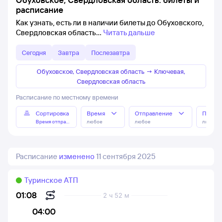
расписание
Как узнать, есть ли в наличии билеты до Обуховского,
Свердловская область
Читать дальше
Сегодня
Завтра
Послезавтра
Обуховское, Свердловская область
→
Ключевая,
Свердловская область
Расписание по местному времени
Сортировка
Время
Отправление
Прибы
Время отправления
любое
любое
любое
Расписание
изменено
11 сентября 2025
Туринское АТП
01:08
2 ч 52 м
04:00