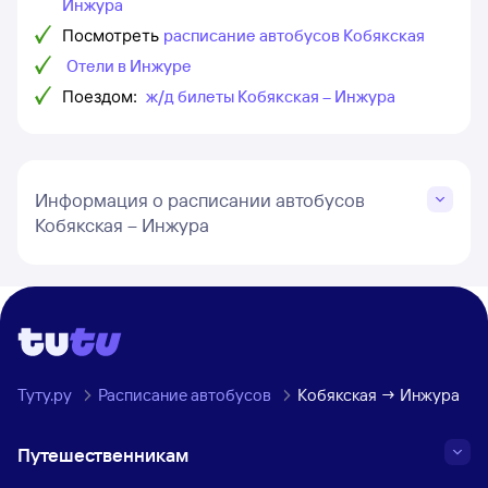
Инжура
Посмотреть
расписание автобусов Кобякская
Отели в Инжуре
Поездом:
ж/д билеты Кобякская – Инжура
Информация о расписании автобусов
Кобякская – Инжура
Туту.ру
Расписание автобусов
Кобякская → Инжура
Путешественникам