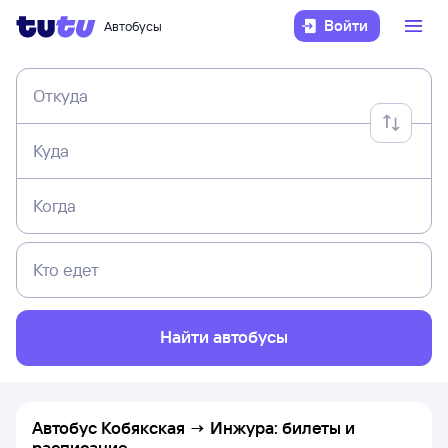
Войти
Автобусы
Откуда
Куда
Когда
Кто едет
Найти автобусы
Автобус Кобякская → Инжура: билеты и
расписание