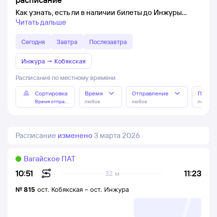
Как узнать, есть ли в наличии билеты до Инжуры
Читать дальше
Сегодня
Завтра
Послезавтра
Инжура
→
Кобякская
Расписание по местному времени
Сортировка
Время
Отправление
Прибы
Время отправления
любое
любое
любое
Расписание
изменено
3 марта 2026
Вагайское ПАТ
11:23
10:51
32 м
№
815
ост. Кобякская
–
ост. Инжура