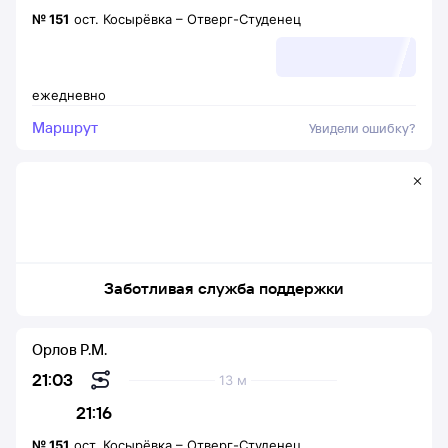
№
151
ост. Косырёвка
–
Отверг-Студенец
ежедневно
Маршрут
Увидели ошибку?
Заботливая служба поддержки
Орлов Р.М.
21:03
13 м
21:16
№
151
ост. Косырёвка
–
Отверг-Студенец