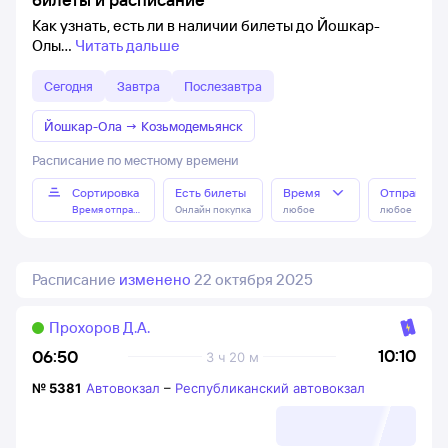
Как узнать, есть ли в наличии билеты до Йошкар-
Олы
Читать дальше
Сегодня
Завтра
Послезавтра
Йошкар-Ола
→
Козьмодемьянск
Расписание по местному времени
Сортировка
Есть билеты
Время
Отправлен
Время отправления
Онлайн покупка
любое
любое
Расписание
изменено
22 октября 2025
Прохоров Д.А.
10:10
06:50
3 ч 20 м
№
5381
Автовокзал
–
Республиканский автовокзал