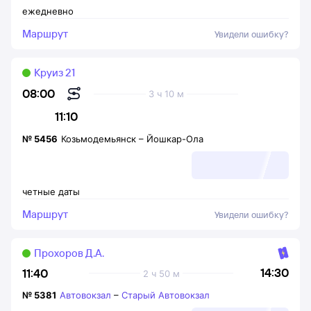
ежедневно
Маршрут
Увидели ошибку?
Круиз 21
08:00
3 ч 10 м
11:10
№
5456
Козьмодемьянск
–
Йошкар-Ола
четные даты
Маршрут
Увидели ошибку?
Прохоров Д.А.
14:30
11:40
2 ч 50 м
№
5381
Автовокзал
–
Старый Автовокзал