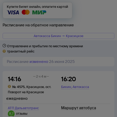
Купите билет онлайн, оплатите картой
Расписание на обратное направление
Автокасса Бикин → Красицкое
Отправление и прибытие по местному времени
транзитный рейс
Расписание
изменено
26 июня 2025
2 ч 4 м
14:16
16:20
,
№
4575
,
Красицкое
,
ост.
Бикин
Автокасса
Поворот на Красицкое
ежедневно
Маршрут автобуса
АТП Дальавтотранс
8,7
отзывы