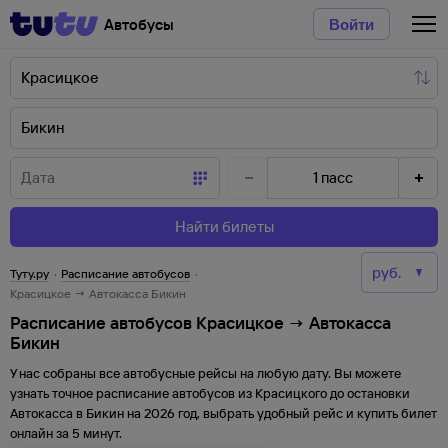
Автобусы
Войти
1
пасс
Найти билеты
Туту.ру
·
Расписание автобусов
·
Красицкое → Автокасса Бикин
Расписание автобусов Красицкое → Автокасса
Бикин
У нас собраны все автобусные рейсы на любую дату. Вы можете
узнать точное расписание автобусов из
Красицкого
до
остановки
Автокасса
в
Бикин
на
2026
год, выбрать удобный рейс и купить билет
онлайн за 5 минут.