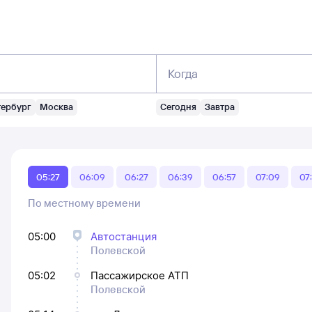
Когда
тербург
Москва
Сегодня
Завтра
05:27
06:09
06:27
06:39
06:57
07:09
07
По местному времени
05:00
Автостанция
Полевской
05:02
Пассажирское АТП
Полевской