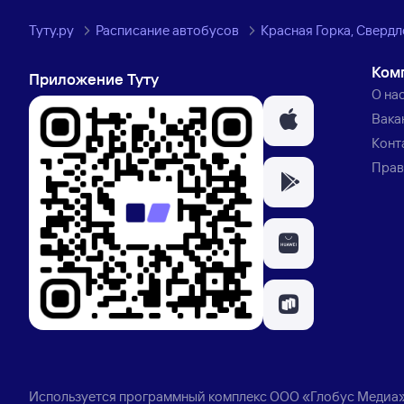
Туту.ру
Расписание автобусов
Красная Горка, Свердл
Ком
Приложение Туту
О на
Вака
Конт
Прав
Используется программный комплекс
ООО «Глобус Медиа