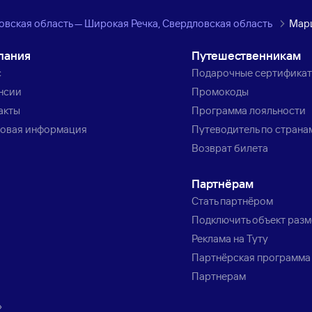
овская область — Широкая Речка, Свердловская область
Марш
пания
Путешественникам
с
Подарочные сертифика
нсии
Промокоды
акты
Программа лояльности
овая информация
Путеводитель по страна
Возврат билета
Партнёрам
Стать партнёром
Подключить объект раз
Реклама на Туту
Партнёрская программа
Партнерам
»