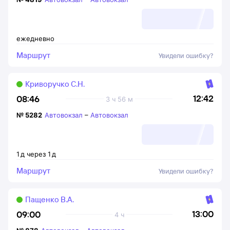
ежедневно
Маршрут
Увидели ошибку?
Криворучко С.Н.
12:42
08:46
3 ч 56 м
№
5282
Автовокзал
–
Автовокзал
1
д
через
1
д
Маршрут
Увидели ошибку?
Пащенко В.А.
13:00
09:00
4 ч