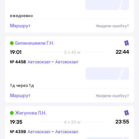
ежедневно
Маршрут
Увидели ошибку?
Биланишвили Г.Н.
22:44
19:01
3 ч 43 м
№
4458
Автовокзал
–
Автовокзал
1
д
через
1
д
Маршрут
Увидели ошибку?
Жигунова Л.Н.
23:55
19:35
4 ч 20 м
№
4359
Автовокзал
–
Автовокзал