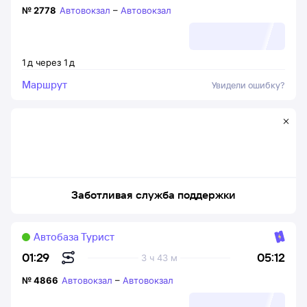
№
2778
Автовокзал
–
Автовокзал
1
д
через
1
д
Маршрут
Увидели ошибку?
Заботливая служба поддержки
Автобаза Турист
05:12
01:29
3 ч 43 м
№
4866
Автовокзал
–
Автовокзал