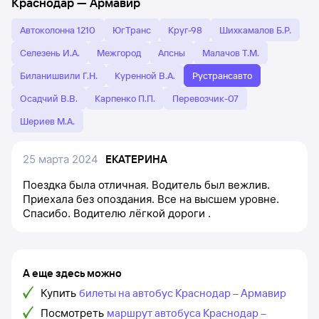
Краснодар
—
Армавир
Автоколонна 1210
ЮгТранс
Круг-98
Шихкамалов Б.Р.
Селезень И.А.
Межгород
Апсны
Малачов Т.М.
Биланишвили Г.Н.
Куренной В.А.
Рустрансавто
Осадчий В.В.
Карпенко П.П.
Перевозчик-07
Шериев М.А.
25 марта 2024
ЕКАТЕРИНА
Поездка была отличная. Водитель был вежлив.
Приехала без опоздания. Все на высшем уровне.
Спасибо. Водителю лёгкой дороги .
А еще здесь можно
Купить
билеты на автобус Краснодар – Армавир
Посмотреть
маршрут автобуса Краснодар –