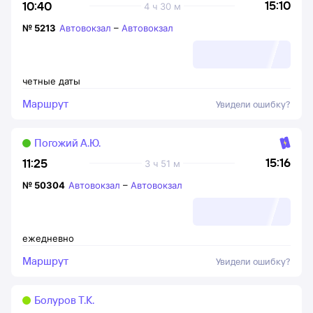
15:10
10:40
4 ч 30 м
№
5213
Автовокзал
–
Автовокзал
четные даты
Маршрут
Увидели ошибку?
Погожий А.Ю.
15:16
11:25
3 ч 51 м
№
50304
Автовокзал
–
Автовокзал
ежедневно
Маршрут
Увидели ошибку?
Болуров Т.К.