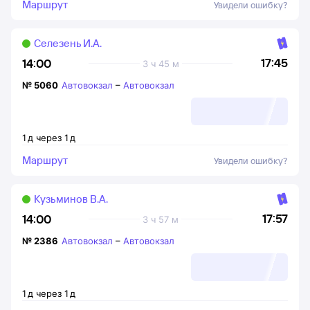
Маршрут
Увидели ошибку?
Селезень И.А.
17:45
14:00
3 ч 45 м
№
5060
Автовокзал
–
Автовокзал
1
д
через
1
д
Маршрут
Увидели ошибку?
Кузьминов В.А.
17:57
14:00
3 ч 57 м
№
2386
Автовокзал
–
Автовокзал
1
д
через
1
д