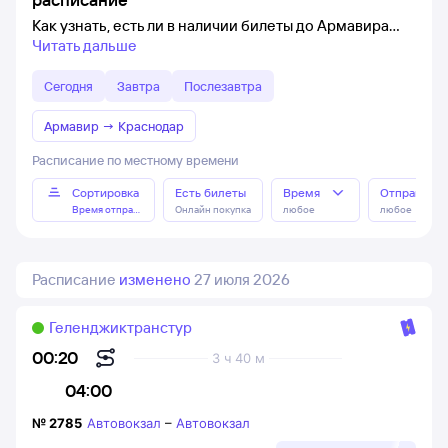
Как узнать, есть ли в наличии билеты до Армавира
Читать дальше
Сегодня
Завтра
Послезавтра
Армавир
→
Краснодар
Расписание по местному времени
Сортировка
Есть билеты
Время
Отправлен
Время отправления
Онлайн покупка
любое
любое
Расписание
изменено
27 июля 2026
Геленджиктранстур
00:20
3 ч 40 м
04:00
№
2785
Автовокзал
–
Автовокзал