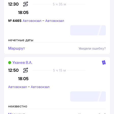
12:30
5 ч 35 м
18:05
№
4465
Автовокзал
–
Автовокзал
нечетные даты
Маршрут
Увидели ошибку?
Уханев В.А.
12:50
5 ч 15 м
18:05
Автовокзал
–
Автовокзал
неизвестно