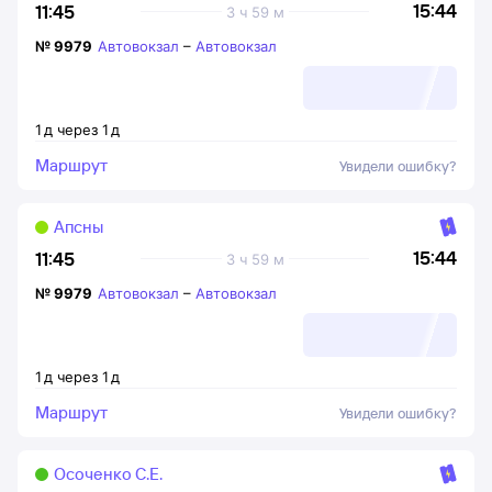
15:44
11:45
3 ч 59 м
№
9979
Автовокзал
–
Автовокзал
1
д
через
1
д
Маршрут
Увидели ошибку?
Апсны
15:44
11:45
3 ч 59 м
№
9979
Автовокзал
–
Автовокзал
1
д
через
1
д
Маршрут
Увидели ошибку?
Осоченко С.Е.