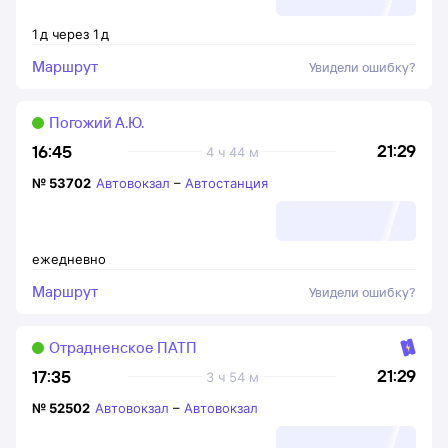
1
д
через
1
д
Маршрут
Увидели ошибку?
Погожий А.Ю.
21:29
16:45
4 ч 44 м
№
53702
Автовокзал
–
Автостанция
ежедневно
Маршрут
Увидели ошибку?
Отрадненское ПАТП
21:29
17:35
3 ч 54 м
№
52502
Автовокзал
–
Автовокзал