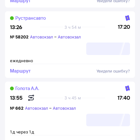
Маршрут
Увидели ошибку?
Рустрансавто
17:20
13:26
3 ч 54 м
№
58202
Автовокзал
–
Автовокзал
ежедневно
Маршрут
Увидели ошибку?
Голота А.А.
17:40
13:55
3 ч 45 м
№
662
Автовокзал
–
Автовокзал
1
д
через
1
д