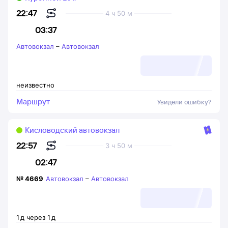
22:47
4 ч 50 м
03:37
Автовокзал
–
Автовокзал
неизвестно
Маршрут
Увидели ошибку?
Кисловодский автовокзал
22:57
3 ч 50 м
02:47
№
4669
Автовокзал
–
Автовокзал
1
д
через
1
д