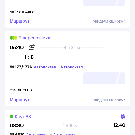
четные даты
Маршрут
Увидели ошибку?
2 перевозчика
06:40
4 ч 35 м
11:15
№
177/177А
Автовокзал
–
Автовокзал
ежедневно
Маршрут
Увидели ошибку?
Круг-98
12:40
08:30
4 ч 10 м
№
4819
Автовокзал
–
Автовокзал