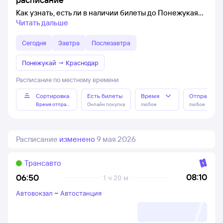
Как узнать, есть ли в наличии билеты до Понежукая
Читать дальше
Сегодня
Завтра
Послезавтра
Понежукай
→
Краснодар
Расписание по местному времени
Сортировка
Есть билеты
Время
Отправлен
Время отправления
Онлайн покупка
любое
любое
Расписание
изменено
9 мая 2026
Трансавто
08:10
06:50
1 ч 20 м
Автовокзал
–
Автостанция