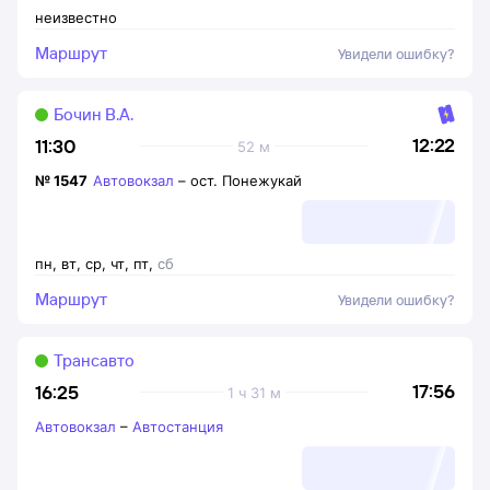
неизвестно
Маршрут
Увидели ошибку?
Бочин В.А.
12:22
11:30
52 м
№
1547
Автовокзал
–
ост. Понежукай
пн
,
вт
,
ср
,
чт
,
пт
,
сб
Маршрут
Увидели ошибку?
Трансавто
17:56
16:25
1 ч 31 м
Автовокзал
–
Автостанция