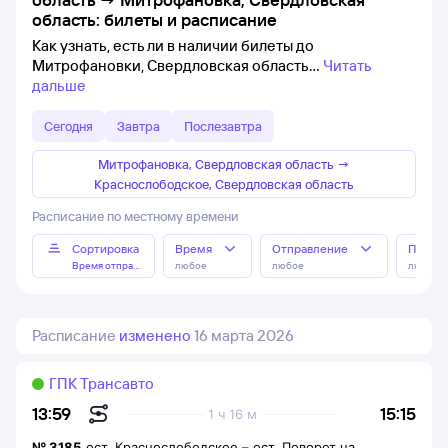
область: билеты и расписание
Как узнать, есть ли в наличии билеты до
Митрофановки, Свердловская область
Читать
дальше
Сегодня
Завтра
Послезавтра
Митрофановка, Свердловская область
→
Краснослободское, Свердловская область
Расписание по местному времени
Сортировка
Время
Отправление
Прибы
Время отправления
любое
любое
любое
Расписание
изменено
16 марта 2026
ГПК Трансавто
15:15
13:59
1 ч 16 м
№
3185
ост. Краснослободское
–
ост. Поворот на