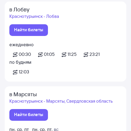
в Лобву
Краснотурьинск - Лобва
Найти билеты
ежедневно
00:30
01:05
11:25
23:21
по будням
12:03
в Марсяты
Краснотурьинск - Марсяты, Свердловская область
Найти билеты
пн
,
ср
,
пт
пн
,
ср
,
пт
,
вс