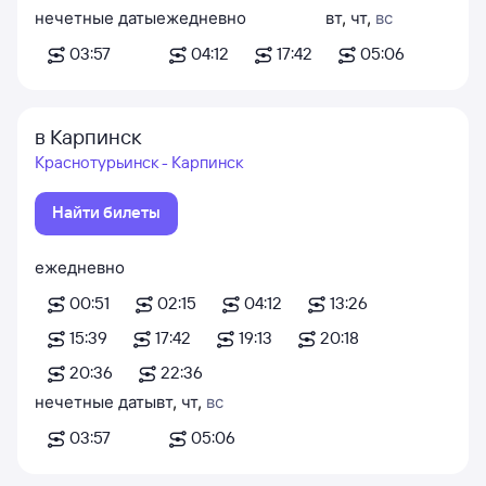
нечетные даты
ежедневно
вт
,
чт
,
вс
03:57
04:12
17:42
05:06
в Карпинск
Краснотурьинск - Карпинск
Найти билеты
ежедневно
00:51
02:15
04:12
13:26
15:39
17:42
19:13
20:18
20:36
22:36
нечетные даты
вт
,
чт
,
вс
03:57
05:06