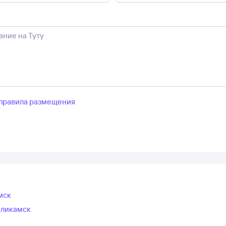
правила размещения
мск
оликамск