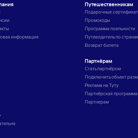
пания
Путешественникам
с
Подарочные сертифика
нсии
Промокоды
акты
Программа лояльности
овая информация
Путеводитель по страна
Возврат билета
Партнёрам
Стать партнёром
Подключить объект раз
Реклама на Туту
Партнёрская программа
Партнерам
»
ательна