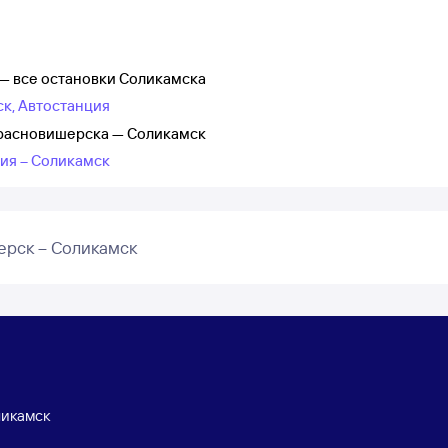
— все остановки Соликамска
к, Автостанция
Красновишерска — Соликамск
ия – Соликамск
ерск – Соликамск
икамск