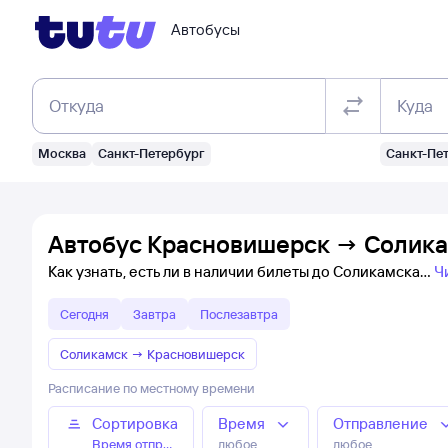
Автобусы
Откуда
Куда
Москва
Санкт-Петербург
Санкт-Пе
Автобус Красновишерск → Солика
Как узнать, есть ли в наличии билеты до Соликамска
Ч
Сегодня
Завтра
Послезавтра
Соликамск
→
Красновишерск
Расписание по местному времени
Сортировка
Время
Отправление
Время отправления
любое
любое