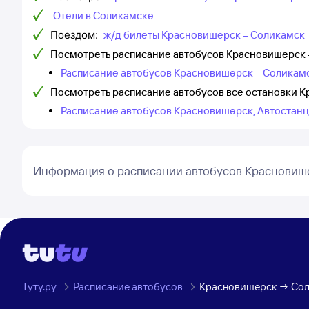
Отели в Соликамске
Поездом:
ж/д билеты Красновишерск – Соликамск
Посмотреть расписание автобусов Красновишерск 
Расписание автобусов Красновишерск – Соликамс
Посмотреть расписание автобусов все остановки 
Расписание автобусов Красновишерск, Автостанц
Информация о расписании автобусов Красновиш
Туту.ру
Расписание автобусов
Красновишерск → Сол