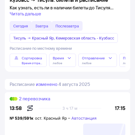
Как узнать, есть ли в наличии билеты до Тисуля
Читать дальше
Сегодня
Завтра
Послезавтра
Тисуль
→
Красный Яр, Кемеровская область - Кузбасс
Расписание по местному времени
Сортировка
Время
Отправление
Прибы
Время отправления
любое
любое
любое
Расписание
изменено
4 августа 2025
2 перевозчика
17:15
13:58
3 ч 17 м
№
539/591к
ост. Красный Яр
–
Автостанция