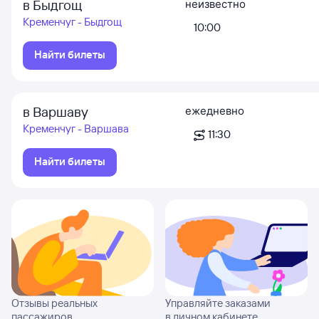
в Быдгощ
неизвестно
Кременчуг - Быдгощ
10:00
Найти билеты
в Варшаву
ежедневно
Кременчуг - Варшава
11:30
Найти билеты
Отзывы реальных
Управляйте заказами
пассажиров
в личном кабинете