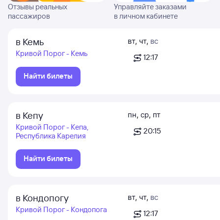
Отзывы реальных
Управляйте заказами
пассажиров
в личном кабинете
в Кемь
вт
,
чт
,
вс
Кривой Порог - Кемь
12:17
Найти билеты
в Кепу
пн
,
ср
,
пт
Кривой Порог - Кепа,
20:15
Республика Карелия
Найти билеты
в Кондопогу
вт
,
чт
,
вс
Кривой Порог - Кондопога
12:17