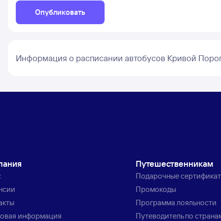
Опубликовать
Информация о расписании автобусов Кривой Поро
пания
Путешественникам
с
Подарочные сертифика
нсии
Промокоды
акты
Программа лояльности
овая информация
Путеводитель по страна