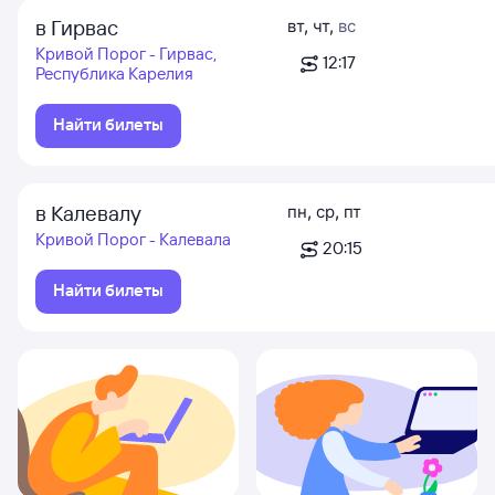
в Гирвас
вт
,
чт
,
вс
Кривой Порог - Гирвас,
12:17
Республика Карелия
Найти билеты
в Калевалу
пн
,
ср
,
пт
Кривой Порог - Калевала
20:15
Найти билеты