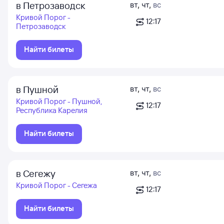
в Петрозаводск
вт
,
чт
,
вс
Кривой Порог -
12:17
Петрозаводск
Найти билеты
в Пушной
вт
,
чт
,
вс
Кривой Порог - Пушной,
12:17
Республика Карелия
Найти билеты
в Сегежу
вт
,
чт
,
вс
Кривой Порог - Сегежа
12:17
Найти билеты