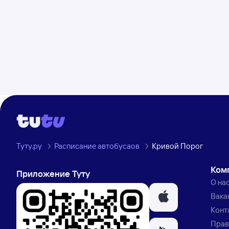
Туту.ру
Расписание автобусаов
Кривой Порог
Ком
Приложение Туту
О на
Вака
Конт
Прав