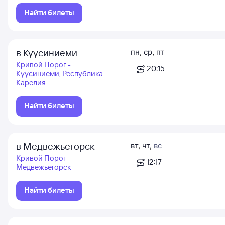
Найти билеты
в Куусиниеми
пн
,
ср
,
пт
Кривой Порог -
20:15
Куусиниеми, Республика
Карелия
Найти билеты
в Медвежьегорск
вт
,
чт
,
вс
Кривой Порог -
12:17
Медвежьегорск
Найти билеты