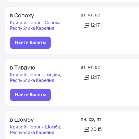
в Сопоху
вт
,
чт
,
вс
Кривой Порог - Сопоха,
12:17
Республика Карелия
Найти билеты
в Тивдию
вт
,
чт
,
вс
Кривой Порог - Тивдия,
12:17
Республика Карелия
Найти билеты
в Шомбу
пн
,
ср
,
пт
Кривой Порог - Шомба,
20:15
Республика Карелия