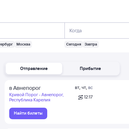
Когда
тербург
Москва
Сегодня
Завтра
Отправление
Прибытие
в Авнепорог
вт
,
чт
,
вс
Кривой Порог - Авнепорог,
12:17
Республика Карелия
Найти билеты