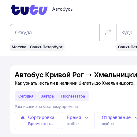
Автобусы
Откуда
Куда
Москва
Санкт-Петербург
Санкт-Пе
Автобус Кривой Рог → Хмельницки
Как узнать, есть ли в наличии билеты до Хмельницкого
Сегодня
Завтра
Послезавтра
Расписание по местному времени
Сортировка
Время
Отправление
Время отправления
любое
любое