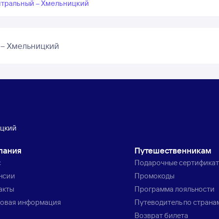
ентральный – Хмельницкий
 – Хмельницкий
ицкий
пания
Путешественникам
с
Подарочные сертифика
нсии
Промокоды
акты
Программа лояльности
овая информация
Путеводитель по страна
Возврат билета