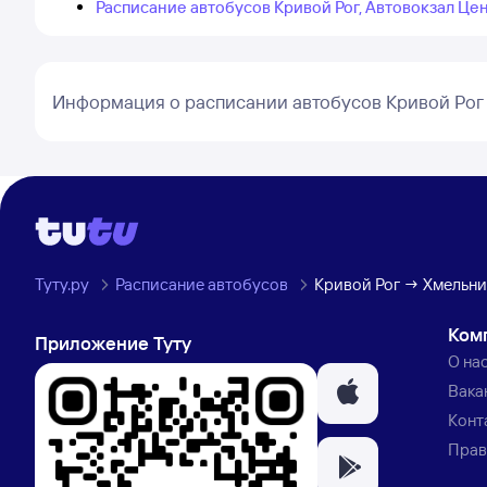
Расписание автобусов Кривой Рог, Автовокзал Ц
Информация о расписании автобусов Кривой Рог
Туту.ру
Расписание автобусов
Кривой Рог → Хмельн
Ком
Приложение Туту
О на
Вака
Конт
Прав