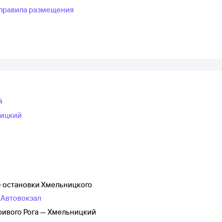
правила размещения
й
ницкий
й
е остановки Хмельницкого
 Автовокзал
ривого Рога — Хмельницкий