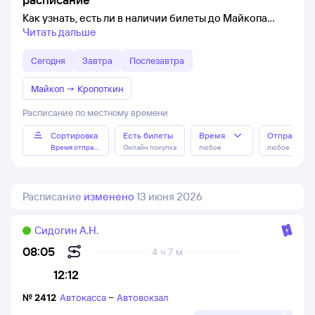
Как узнать, есть ли в наличии билеты до Майкопа
Читать дальше
Сегодня
Завтра
Послезавтра
Майкоп
→
Кропоткин
Расписание по местному времени
Сортировка
Есть билеты
Время
Отправлен
Время отправления
Онлайн покупка
любое
любое
Расписание
изменено
13 июня 2026
Сидогин А.Н.
08:05
4 ч 7 м
12:12
№
2412
Автокасса
–
Автовокзал