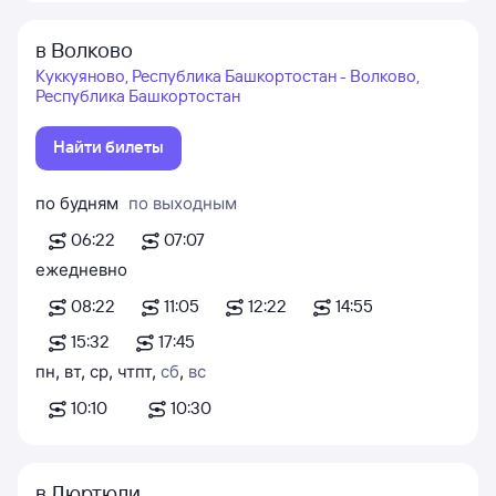
в Волково
Куккуяново, Республика Башкортостан - Волково,
Республика Башкортостан
Найти билеты
по будням
по выходным
06:22
07:07
ежедневно
08:22
11:05
12:22
14:55
15:32
17:45
пн
,
вт
,
ср
,
чт
пт
,
сб
,
вс
10:10
10:30
в Дюртюли