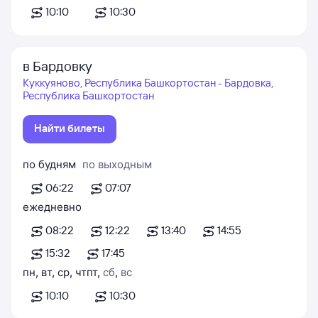
10:10
10:30
в Бардовку
Куккуяново, Республика Башкортостан - Бардовка,
Республика Башкортостан
Найти билеты
по будням
по выходным
06:22
07:07
ежедневно
08:22
12:22
13:40
14:55
15:32
17:45
пн
,
вт
,
ср
,
чт
пт
,
сб
,
вс
10:10
10:30