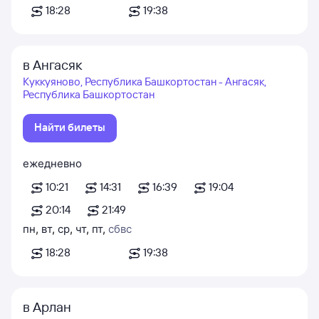
18:28
19:38
в Ангасяк
Куккуяново, Республика Башкортостан - Ангасяк,
Республика Башкортостан
Найти билеты
ежедневно
10:21
14:31
16:39
19:04
20:14
21:49
пн
,
вт
,
ср
,
чт
,
пт
,
сб
вс
18:28
19:38
в Арлан