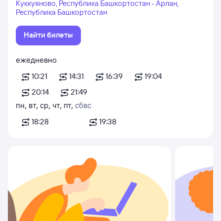
Куккуяново, Республика Башкортостан - Арлан,
Республика Башкортостан
Найти билеты
ежедневно
10:21
14:31
16:39
19:04
20:14
21:49
пн
,
вт
,
ср
,
чт
,
пт
,
сб
вс
18:28
19:38