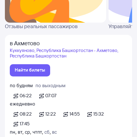
Отзывы реальных пассажиров
Управляйте
в Ахметово
Куккуяново, Республика Башкортостан - Ахметово,
Республика Башкортостан
Найти билеты
по будням
по выходным
06:22
07:07
ежедневно
08:22
12:22
14:55
15:32
17:45
пн
,
вт
,
ср
,
чт
пт
,
сб
,
вс