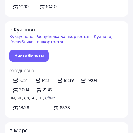
10:10
10:30
в Куяново
Куккуяново, Республика Башкортостан - Куяново,
Республика Башкортостан
Найти билеты
ежедневно
10:21
14:31
16:39
19:04
20:14
21:49
пн
,
вт
,
ср
,
чт
,
пт
,
сб
вс
18:28
19:38
в Марс