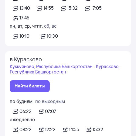
13:40
14:55
15:32
17:05
17:45
пн
,
вт
,
ср
,
чт
пт
,
сб
,
вс
10:10
10:30
в Курасково
Куккуяново, Республика Башкортостан - Курасково,
Республика Башкортостан
Найти билеты
по будням
по выходным
06:22
07:07
ежедневно
08:22
12:22
14:55
15:32