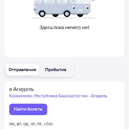
Здесь пока ничего нет
Отправление
Прибытие
в Агидель
Куккуяново, Республика Башкортостан - Агидель
Найти билеты
пн
,
вт
,
ср
,
чт
,
пт
,
сб
вс