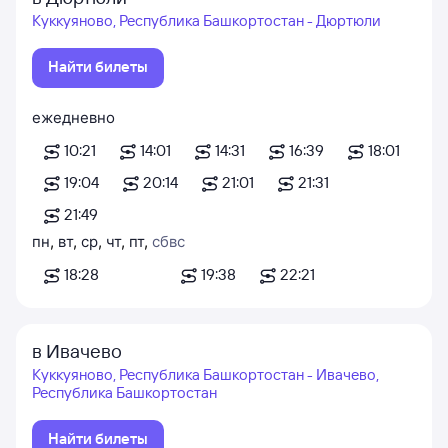
Куккуяново, Республика Башкортостан - Дюртюли
Найти билеты
ежедневно
10:21
14:01
14:31
16:39
18:01
19:04
20:14
21:01
21:31
21:49
пн
,
вт
,
ср
,
чт
,
пт
,
сб
вс
18:28
19:38
22:21
в Ивачево
Куккуяново, Республика Башкортостан - Ивачево,
Республика Башкортостан
Найти билеты