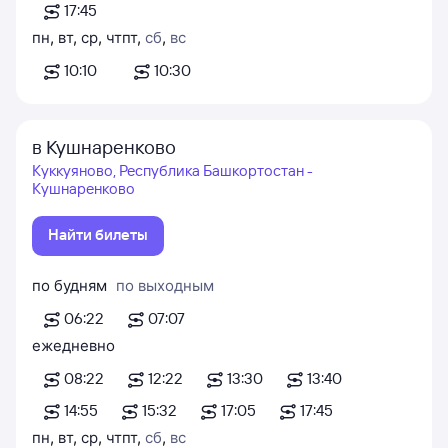
17:45
пн
,
вт
,
ср
,
чт
пт
,
сб
,
вс
10:10
10:30
в Кушнаренково
Куккуяново, Республика Башкортостан -
Кушнаренково
Найти билеты
по будням
по выходным
06:22
07:07
ежедневно
08:22
12:22
13:30
13:40
14:55
15:32
17:05
17:45
пн
,
вт
,
ср
,
чт
пт
,
сб
,
вс