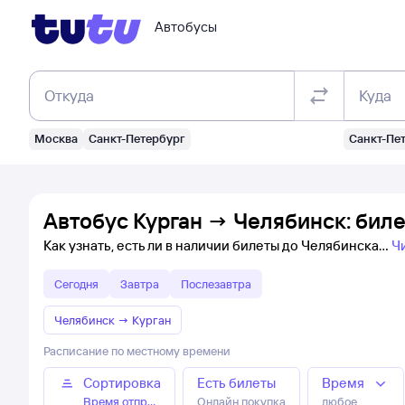
Автобусы
Откуда
Куда
Москва
Санкт-Петербург
Санкт-Пе
Автобус Курган → Челябинск: бил
Как узнать, есть ли в наличии билеты до Челябинска
Ч
Сегодня
Завтра
Послезавтра
Челябинск
→
Курган
Расписание по местному времени
Сортировка
Есть билеты
Время
Время отправления
Онлайн покупка
любое