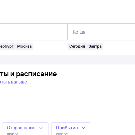
Когда
тербург
Москва
Сегодня
Завтра
еты и расписание
итать дальше
Отправление
Прибытие
любое
любое