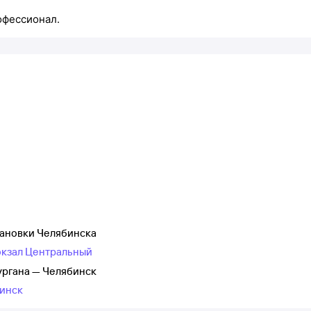
офессионал.
тановки Челябинска
окзал Центральный
ургана — Челябинск
бинск