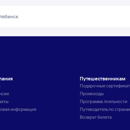
елябинск
пания
Путешественникам
с
Подарочные сертифика
нсии
Промокоды
акты
Программа лояльности
овая информация
Путеводитель по страна
Возврат билета