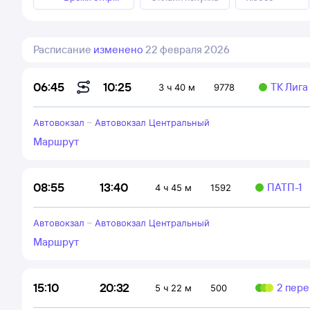
Расписание
изменено
22 февраля 2026
10:25
06:45
ТК Лига
3 ч 40 м
9778
Автовокзал
–
Автовокзал Центральный
Маршрут
13:40
08:55
ПАТП-1
4 ч 45 м
1592
Автовокзал
–
Автовокзал Центральный
Маршрут
20:32
15:10
2 пере
5 ч 22 м
500