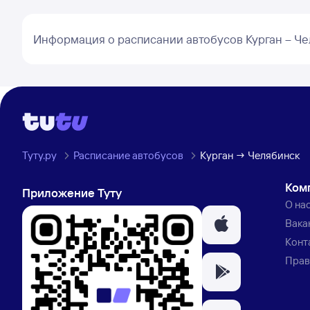
Информация о расписании автобусов Курган – Ч
Туту.ру
Расписание автобусов
Курган → Челябинск
Ком
Приложение Туту
О на
Вака
Конт
Прав