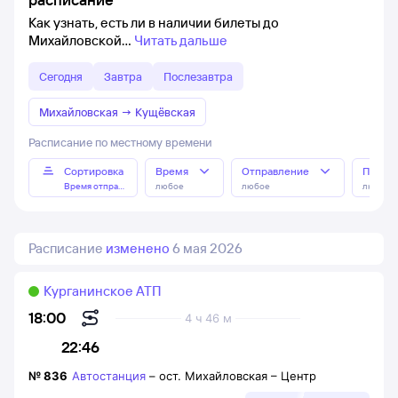
Как узнать, есть ли в наличии билеты до
Михайловской
Читать дальше
Сегодня
Завтра
Послезавтра
Михайловская
→
Кущёвская
Расписание по местному времени
Сортировка
Время
Отправление
Прибы
Время отправления
любое
любое
любое
Расписание
изменено
6 мая 2026
Курганинское АТП
18:00
4 ч 46 м
22:46
№
836
Автостанция
–
ост. Михайловская – Центр