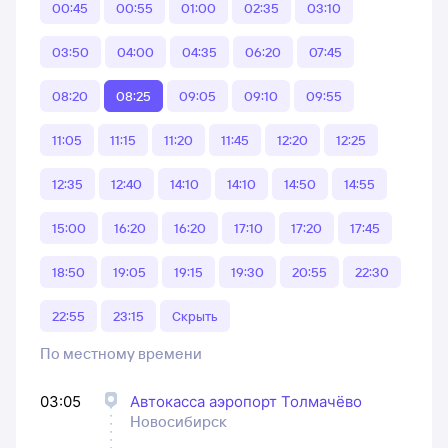
00:45
00:55
01:00
02:35
03:10
03:50
04:00
04:35
06:20
07:45
08:20
08:25
09:05
09:10
09:55
11:05
11:15
11:20
11:45
12:20
12:25
12:35
12:40
14:10
14:10
14:50
14:55
15:00
16:20
16:20
17:10
17:20
17:45
18:50
19:05
19:15
19:30
20:55
22:30
22:55
23:15
Скрыть
По местному времени
03:05
Автокасса аэропорт Толмачёво
Новосибирск