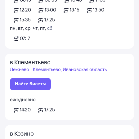
12:20
13:00
13:15
13:50
15:35
17:25
пн
,
вт
,
ср
,
чт
,
пт
,
сб
07:17
в Клементьево
Лежнево - Клементьево, Ивановская область
Найти билеты
ежедневно
14:20
17:25
в Козино