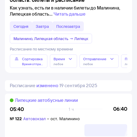
Как узнать, есть ли в наличии билеты до Малинина,
Липецкая область
Читать дальше
Сегодня
Завтра
Послезавтра
Малинино, Липецкая область
→
Липецк
Расписание по местному времени
Сортировка
Время
Отправление
Прибы
Время отправления
любое
любое
любое
Расписание
изменено
19 сентября 2025
Липецкие автобусные линии
06:40
05:40
1 ч
№
122
Автовокзал
–
ост. Малинино