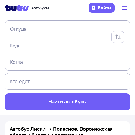
Войти
Автобусы
Откуда
Куда
Когда
Кто едет
Найти автобусы
Автобус Лиски → Попасное, Воронежская
область: билеты и расписание