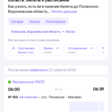
Как узнать, есть ли в наличии билеты до Попасного,
Воронежская область
Читать дальше
Сегодня
Завтра
Послезавтра
Попасное, Воронежская область
→
Лиски
Расписание по местному времени
Сортировка
Время
Отправление
Прибы
Время отправления
любое
любое
любое
Расписание
изменено
22 апреля 2026
Лискинское ПАТП
06:39
06:00
39 м
№
123
Автовокзал
–
ост. Попасное - Магазин