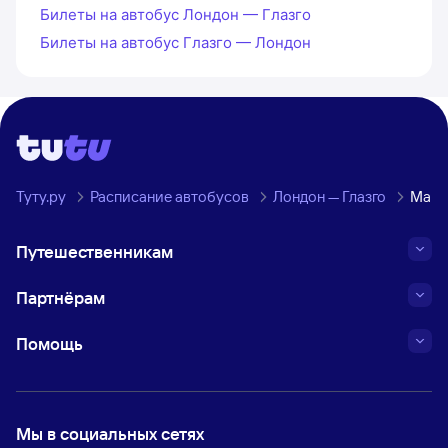
Билеты на автобус Лондон — Глазго
Билеты на автобус Глазго — Лондон
Туту.ру
Расписание автобусов
Лондон — Глазго
Марш
Путешественникам
Партнёрам
Помощь
Мы в социальных сетях