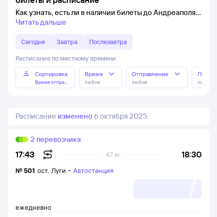
Как узнать, есть ли в наличии билеты до Андреаполя
Читать дальше
Сегодня
Завтра
Послезавтра
Расписание по местному времени
Сортировка
Время
Отправление
Прибы
Время отправления
любое
любое
любое
Расписание
изменено
6 октября 2025
2 перевозчика
18:30
17:43
47 м
№
501
ост. Луги
–
Автостанция
ежедневно