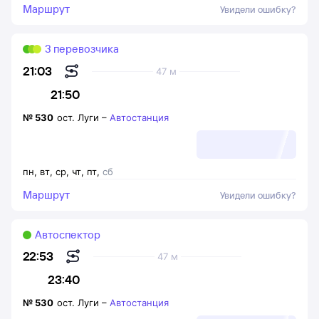
Маршрут
Увидели ошибку?
3 перевозчика
21:03
47 м
21:50
№
530
ост. Луги
–
Автостанция
пн
,
вт
,
ср
,
чт
,
пт
,
сб
Маршрут
Увидели ошибку?
Автоспектор
22:53
47 м
23:40
№
530
ост. Луги
–
Автостанция