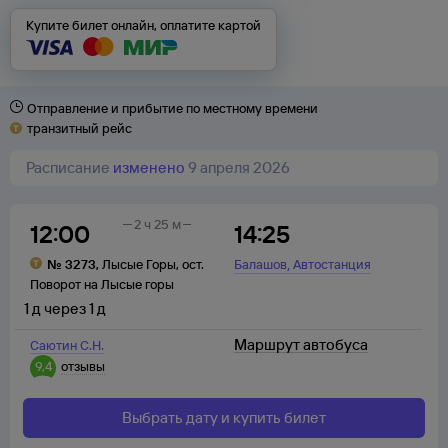
Купите билет онлайн, оплатите картой
Отправление и прибытие по местному времени
транзитный рейс
Расписание
изменено
9 апреля 2026
2 ч 25 м
12:00
14:25
,
№
3273
,
Лысые Горы
,
ост.
Балашов
Автостанция
Поворот на Лысые горы
1
д
через
1
д
Маршрут автобуса
Саютин С.Н.
9,4
отзывы
Выбрать дату и купить билет