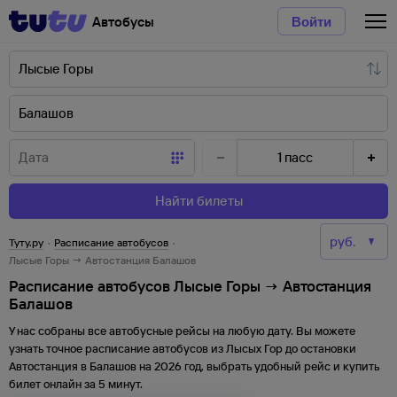
Автобусы
Войти
1
пасс
Найти билеты
Туту.ру
·
Расписание автобусов
·
Лысые Горы → Автостанция Балашов
Расписание автобусов Лысые Горы → Автостанция
Балашов
У нас собраны все автобусные рейсы на любую дату. Вы можете
узнать точное расписание автобусов из
Лысых Гор
до
остановки
Автостанция
в
Балашов
на
2026
год, выбрать удобный рейс и купить
билет онлайн за 5 минут.