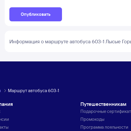
Опубликовать
Информация о маршруте автобуса 603-1 Лысые Гор
в
Маршрут автобуса 603-1
пания
Путешественникам
с
Подарочные сертифика
нсии
Промокоды
акты
Программа лояльности