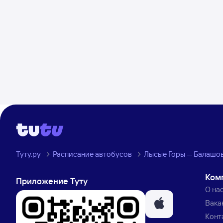
Туту.ру
Расписание автобусов
Лысые Горы — Балашо
Ком
Приложение Туту
О на
Вака
Конт