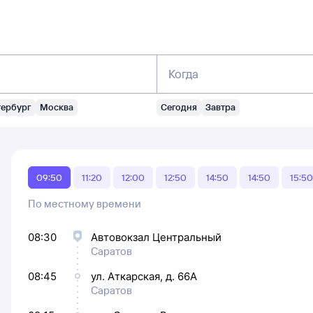
Когда
тербург
Москва
Сегодня
Завтра
09:50
11:20
12:00
12:50
14:50
14:50
15:50
По местному времени
08:30
Автовокзал Центральный
Саратов
08:45
ул. Аткарская, д. 66А
Саратов