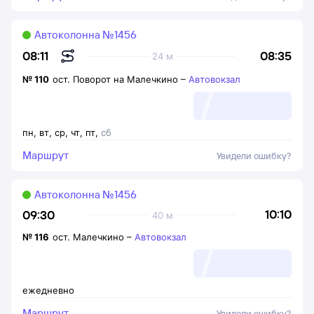
Автоколонна №1456
08:35
08:11
24 м
№
110
ост. Поворот на Малечкино
–
Автовокзал
пн
,
вт
,
ср
,
чт
,
пт
,
сб
Маршрут
Увидели ошибку?
Автоколонна №1456
10:10
09:30
40 м
№
116
ост. Малечкино
–
Автовокзал
ежедневно
Маршрут
Увидели ошибку?