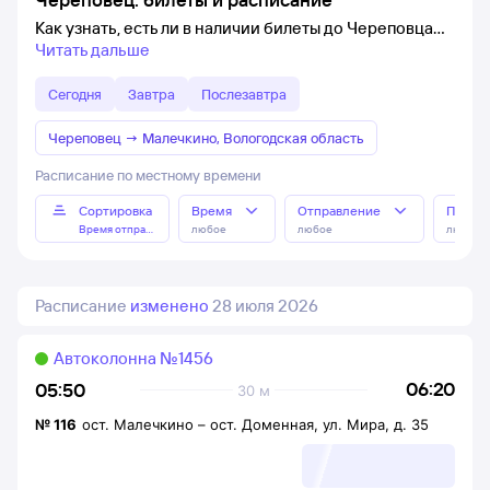
Как узнать, есть ли в наличии билеты до Череповца
Читать дальше
Сегодня
Завтра
Послезавтра
Череповец
→
Малечкино, Вологодская область
Расписание по местному времени
Сортировка
Время
Отправление
Прибы
Время отправления
любое
любое
любое
Расписание
изменено
28 июля 2026
Автоколонна №1456
06:20
05:50
30 м
№
116
ост. Малечкино
–
ост. Доменная, ул. Мира, д. 35