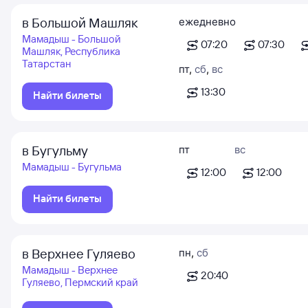
в Большой Машляк
ежедневно
Мамадыш - Большой
07:20
07:30
Машляк, Республика
Татарстан
пт
,
сб
,
вс
13:30
Найти билеты
в Бугульму
пт
вс
Мамадыш - Бугульма
12:00
12:00
Найти билеты
в Верхнее Гуляево
пн
,
сб
Мамадыш - Верхнее
20:40
Гуляево, Пермский край