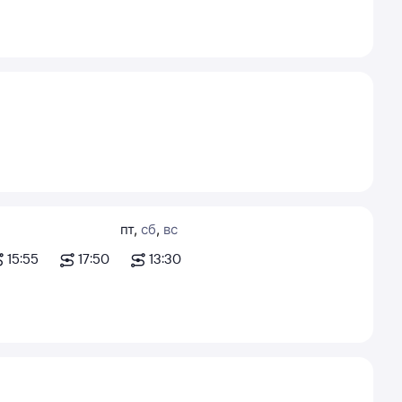
пт
,
сб
,
вс
15:55
17:50
13:30