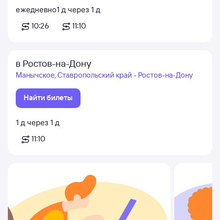
ежедневно
1
д
через
1
д
10:26
11:10
в Ростов-на-Дону
Манычское, Ставропольский край - Ростов-на-Дону
Найти билеты
1
д
через
1
д
11:10