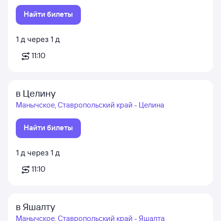
Найти билеты
1
д
через
1
д
11:10
в Целину
Манычское, Ставропольский край - Целина
Найти билеты
1
д
через
1
д
11:10
в Яшалту
Манычское, Ставропольский край - Яшалта