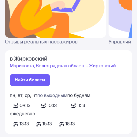
Отзывы реальных пассажиров
Управляйте
в Жирковский
Мариновка, Волгоградская область - Жирковский
Найти билеты
пн
,
вт
,
ср
,
чт
по выходным
по будням
09:13
10:13
11:13
ежедневно
13:13
15:13
18:13