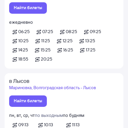
Найти билеты
ежедневно
06:25
07:25
08:25
09:25
10:25
11:25
12:25
13:25
14:25
15:25
16:25
17:25
18:55
20:25
в Лысов
Мариновка, Волгоградская область - Лысов
Найти билеты
пн
,
вт
,
ср
,
чт
по выходным
по будням
09:13
10:13
11:13