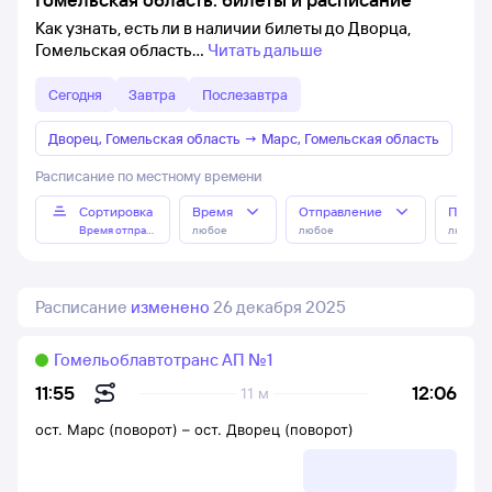
Как узнать, есть ли в наличии билеты до Дворца,
Гомельская область
Читать дальше
Сегодня
Завтра
Послезавтра
Дворец, Гомельская область
→
Марс, Гомельская область
Расписание по местному времени
Сортировка
Время
Отправление
Прибы
Время отправления
любое
любое
любое
Расписание
изменено
26 декабря 2025
Гомельоблавтотранс АП №1
12:06
11:55
11 м
ост. Марс (поворот)
–
ост. Дворец (поворот)