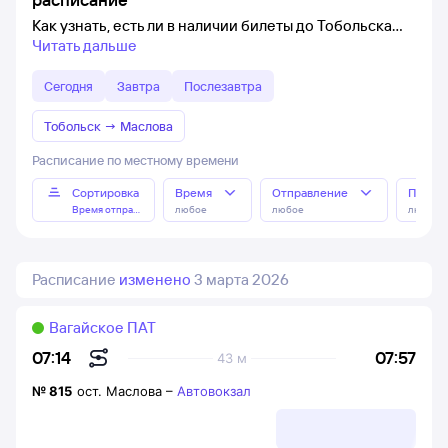
Как узнать, есть ли в наличии билеты до Тобольска
Читать дальше
Сегодня
Завтра
Послезавтра
Тобольск
→
Маслова
Расписание по местному времени
Сортировка
Время
Отправление
Прибы
Время отправления
любое
любое
любое
Расписание
изменено
3 марта 2026
Вагайское ПАТ
07:57
07:14
43 м
№
815
ост. Маслова
–
Автовокзал