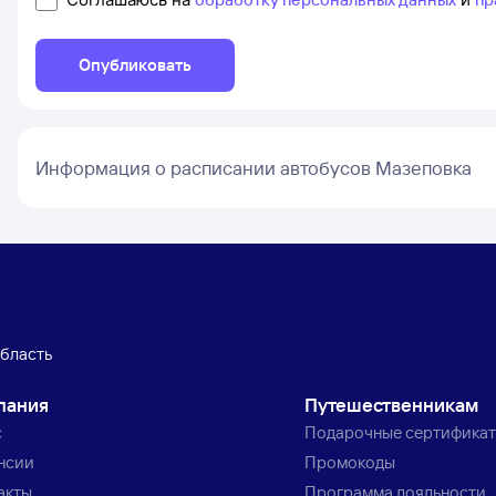
Опубликовать
Информация о расписании автобусов Мазеповка
область
пания
Путешественникам
с
Подарочные сертифика
нсии
Промокоды
акты
Программа лояльности