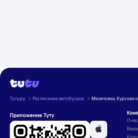
Туту.ру
Расписание автобусаов
Мазеповка, Курская 
Ком
Приложение Туту
О на
Вака
Конт