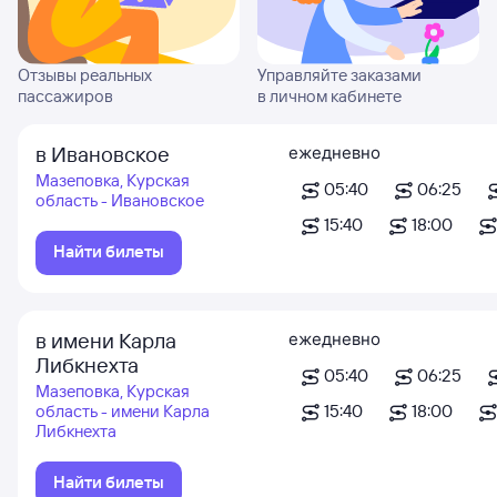
Отзывы реальных
Управляйте заказами
пассажиров
в личном кабинете
в Ивановское
ежедневно
Мазеповка, Курская
05:40
06:25
область - Ивановское
15:40
18:00
Найти билеты
в имени Карла
ежедневно
Либкнехта
05:40
06:25
Мазеповка, Курская
область - имени Карла
15:40
18:00
Либкнехта
Найти билеты