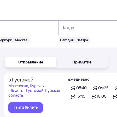
Когда
тербург
Москва
Сегодня
Завтра
Отправление
Прибытие
в Густомой
ежедневно
Мазеповка, Курская
05:40
06:25
область - Густомой, Курская
область
15:40
18:00
Найти билеты