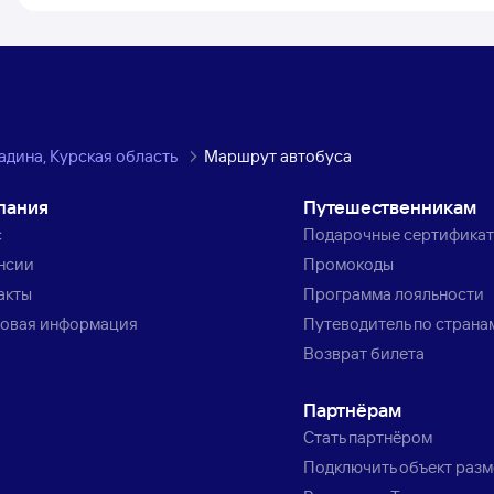
адина, Курская область
Маршрут автобуса
пания
Путешественникам
с
Подарочные сертифика
нсии
Промокоды
акты
Программа лояльности
овая информация
Путеводитель по страна
Возврат билета
Партнёрам
Стать партнёром
Подключить объект раз