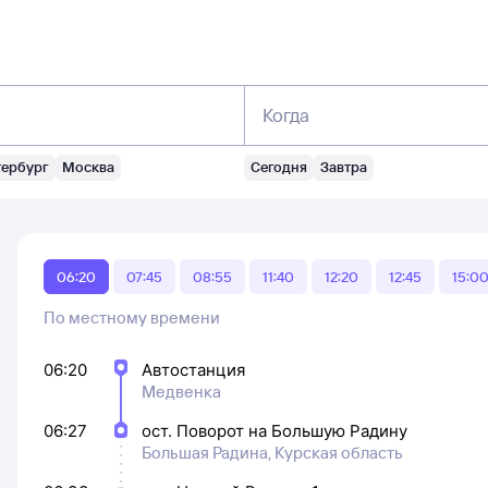
Когда
тербург
Москва
Сегодня
Завтра
06:20
07:45
08:55
11:40
12:20
12:45
15:0
По местному времени
06:20
Автостанция
Медвенка
06:27
ост. Поворот на Большую Радину
Большая Радина, Курская область