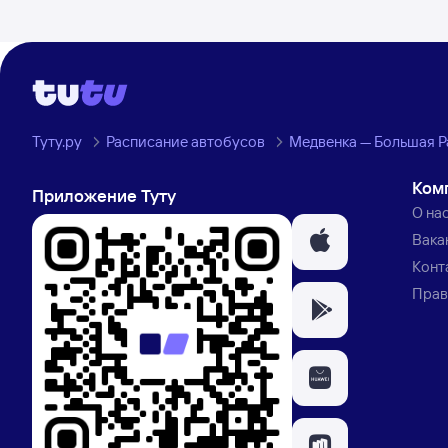
Туту.ру
Расписание автобусов
Медвенка — Большая Р
Ком
Приложение Туту
О на
Вака
Конт
Прав