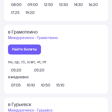
08:00
09:00
12:50
13:30
14:30
16:20
17:25
19:20
в Грамотеино
Междуреченск - Грамотеино
Найти билеты
пн
,
ср
,
сб
,
вс
вт
,
чт
,
пт
05:20
05:20
ежедневно
07:05
10:10
10:50
15:10
в Гурьевск
Междуреченск - Гурьевск