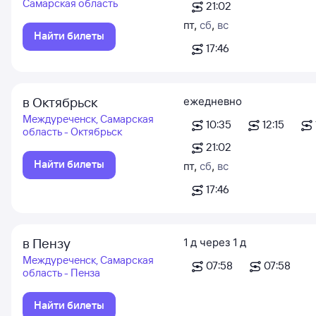
Самарская область
21:02
пт
,
сб
,
вс
Найти билеты
17:46
в Октябрьск
ежедневно
Междуреченск, Самарская
10:35
12:15
область - Октябрьск
21:02
Найти билеты
пт
,
сб
,
вс
17:46
в Пензу
1
д
через
1
д
Междуреченск, Самарская
07:58
07:58
область - Пенза
Найти билеты