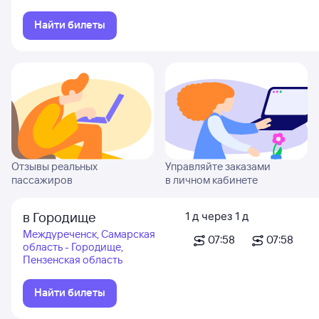
Найти билеты
Отзывы реальных
Управляйте заказами
пассажиров
в личном кабинете
в Городище
1
д
через
1
д
Междуреченск, Самарская
07:58
07:58
область - Городище,
Пензенская область
Найти билеты