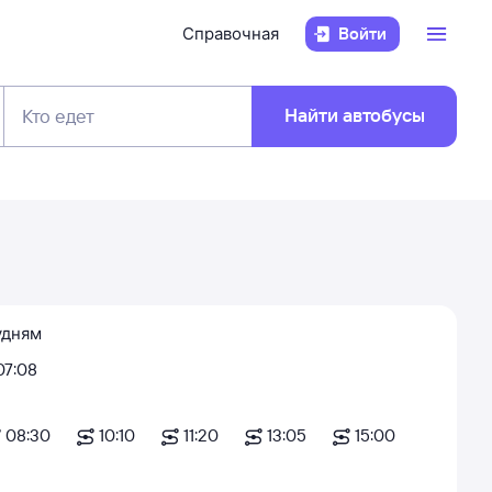
Справочная
Войти
Найти автобусы
Кто едет
удням
07:08
08:30
10:10
11:20
13:05
15:00