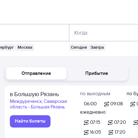
Когда
тербург
Москва
Сегодня
Завтра
Отправление
Прибытие
в Большую Рязань
по выходным
по б
Междуреченск, Самарская
06:00
09:08
область - Большая Рязань
ежедневно
Найти билеты
07:15
07:20
16:05
17:20