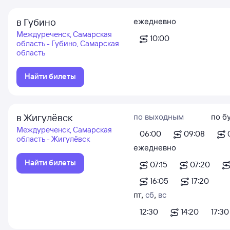
в Губино
ежедневно
Междуреченск, Самарская
10:00
область - Губино, Самарская
область
Найти билеты
в Жигулёвск
по выходным
по б
Междуреченск, Самарская
06:00
09:08
область - Жигулёвск
ежедневно
Найти билеты
07:15
07:20
16:05
17:20
пт
,
сб
,
вс
12:30
14:20
17:30