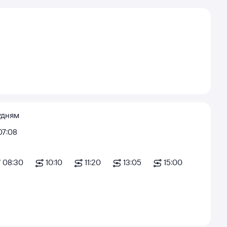
удням
07:08
08:30
10:10
11:20
13:05
15:00