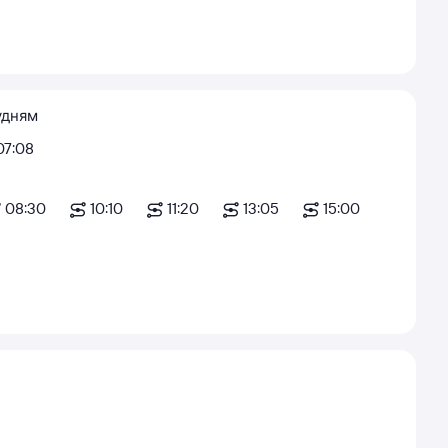
удням
07:08
08:30
10:10
11:20
13:05
15:00