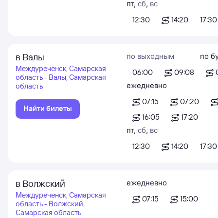
пт
,
сб
,
вс
12:30
14:20
17:30
в Валы
по выходным
по б
Междуреченск, Самарская
06:00
09:08
область - Валы, Самарская
ежедневно
область
07:15
07:20
Найти билеты
16:05
17:20
пт
,
сб
,
вс
12:30
14:20
17:30
в Волжский
ежедневно
Междуреченск, Самарская
07:15
15:00
область - Волжский,
Самарская область