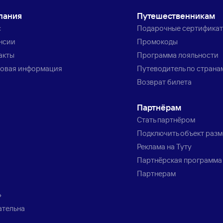
пания
Путешественникам
с
Подарочные сертифика
нсии
Промокоды
акты
Программа лояльности
овая информация
Путеводитель по страна
Возврат билета
Партнёрам
Стать партнёром
Подключить объект раз
Реклама на Туту
Партнёрская программа
Партнерам
»
ательна