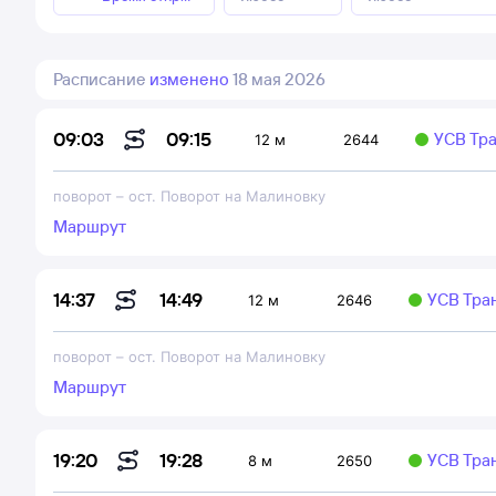
Расписание
изменено
18 мая 2026
09:15
09:03
УСВ Тр
12 м
2644
поворот
–
ост. Поворот на Малиновку
Маршрут
14:49
14:37
УСВ Тра
12 м
2646
поворот
–
ост. Поворот на Малиновку
Маршрут
19:28
19:20
УСВ Тра
8 м
2650