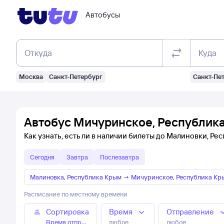
Автобусы
Откуда
Куда
Москва
Санкт-Петербург
Санкт-Пе
Автобус Мичуринское, Республика
Как узнать, есть ли в наличии билеты до Малиновки, Ре
Сегодня
Завтра
Послезавтра
Малиновка, Республика Крым
→
Мичуринское, Республика Кр
Расписание по местному времени
Сортировка
Время
Отправление
Время отправления
любое
любое