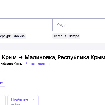
Когда
тербург
Москва
Сегодня
Завтра
 Крым → Малиновка, Республика Крым:
спублика Крым
Читать дальше
ым
Прибытие
любое