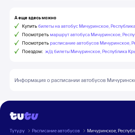
А еще здесь можно
Купить
билеты на автобус Мичуринское, Республик
Посмотреть
маршрут автобуса Мичуринское, Респу
Посмотреть
расписание автобусов Мичуринское, 
Поездом:
ж/д билеты Мичуринское, Республика Кр
Информация о расписании автобусов Мичуринск
Туту.ру
Расписание автобусов
Мичуринское, Республ