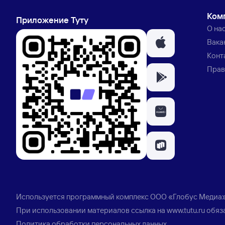
Ком
Приложение Туту
О на
Вака
Конт
Прав
Используется программный комплекс
ООО «Глобус Медиа
При использовании материалов ссылка на
www.tutu.ru
обяз
Политика обработки персональных данных