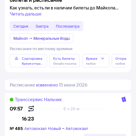
Как узнать, есть ли в наличии билеты до Майкопа
Читать дальше
Сегодня
Завтра
Послезавтра
Майкоп
→
Минеральные Воды
Расписание по местному времени
Сортировка
Есть билеты
Время
Отправлен
Время отправления
Онлайн покупка
любое
любое
Расписание
изменено
15 июня 2026
Транссервис Нальчик
09:57
6 ч 26 м
16:23
№
485
Автовокзал Новый
–
Автовокзал