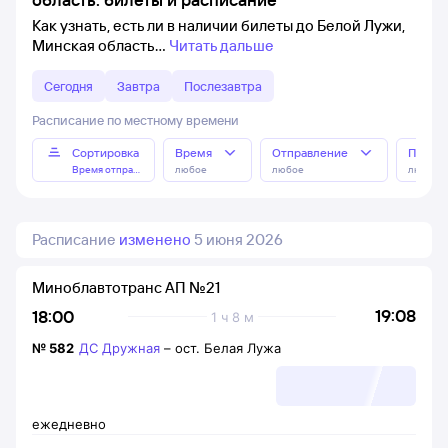
Как узнать, есть ли в наличии билеты до Белой Лужи,
Минская область
Читать дальше
Сегодня
Завтра
Послезавтра
Расписание по местному времени
Сортировка
Время
Отправление
Прибы
Время отправления
любое
любое
любое
Расписание
изменено
5 июня 2026
Миноблавтотранс АП №21
19:08
18:00
1 ч 8 м
№
582
ДС Дружная
–
ост. Белая Лужа
ежедневно