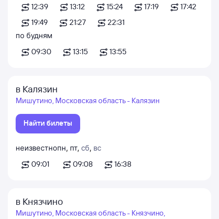
12:39
13:12
15:24
17:19
17:42
19:49
21:27
22:31
по будням
09:30
13:15
13:55
в Калязин
Мишутино, Московская область - Калязин
Найти билеты
неизвестно
пн
,
пт
,
сб
,
вс
09:01
09:08
16:38
в Князчино
Мишутино, Московская область - Князчино,