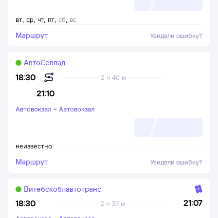
вт
,
ср
,
чт
,
пт
,
сб
,
вс
Маршрут
Увидели ошибку?
АвтоСевлад
18:30
2 ч 40 м
21:10
Автовокзал
–
Автовокзал
неизвестно
Маршрут
Увидели ошибку?
Витебскоблавтотранс
21:07
18:30
2 ч 37 м