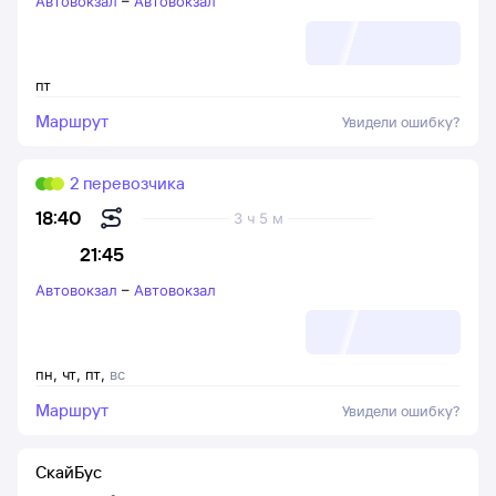
Автовокзал
–
Автовокзал
пт
Маршрут
Увидели ошибку?
2 перевозчика
18:40
3 ч 5 м
21:45
Автовокзал
–
Автовокзал
пн
,
чт
,
пт
,
вс
Маршрут
Увидели ошибку?
СкайБус