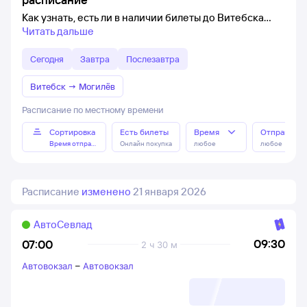
Как узнать, есть ли в наличии билеты до Витебска
Читать дальше
Сегодня
Завтра
Послезавтра
Витебск
→
Могилёв
Расписание по местному времени
Сортировка
Есть билеты
Время
Отправлен
Время отправления
Онлайн покупка
любое
любое
Расписание
изменено
21 января 2026
АвтоСевлад
09:30
07:00
2 ч 30 м
Автовокзал
–
Автовокзал