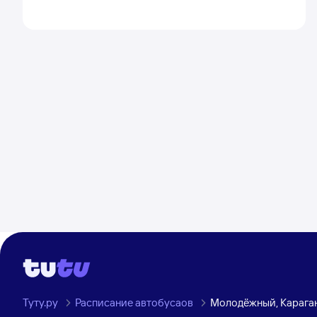
Туту.ру
Расписание автобусаов
Молодёжный, Караган