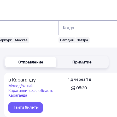
Когда
тербург
Москва
Сегодня
Завтра
Отправление
Прибытие
в Караганду
1
д
через
1
д
Молодёжный,
05:20
Карагандинская область -
Караганда
Найти билеты