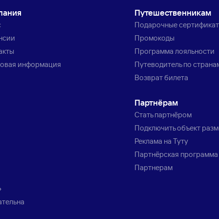
пания
Путешественникам
с
Подарочные сертифика
нсии
Промокоды
акты
Программа лояльности
овая информация
Путеводитель по страна
Возврат билета
Партнёрам
Стать партнёром
Подключить объект раз
Реклама на Туту
Партнёрская программа
Партнерам
»
ательна