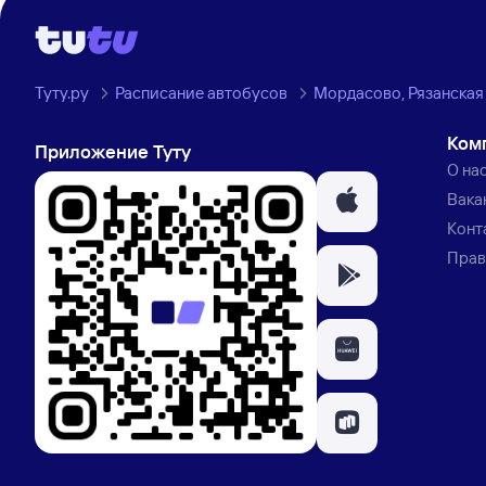
Туту.ру
Расписание автобусов
Мордасово, Рязанская 
Ком
Приложение Туту
О на
Вака
Конт
Прав