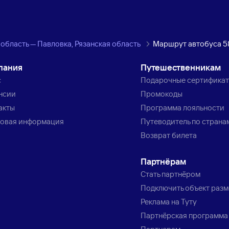
область — Павловка, Рязанская область
Маршрут автобуса 5
пания
Путешественникам
с
Подарочные сертифика
нсии
Промокоды
акты
Программа лояльности
овая информация
Путеводитель по страна
Возврат билета
Партнёрам
Стать партнёром
Подключить объект раз
Реклама на Туту
Партнёрская программа