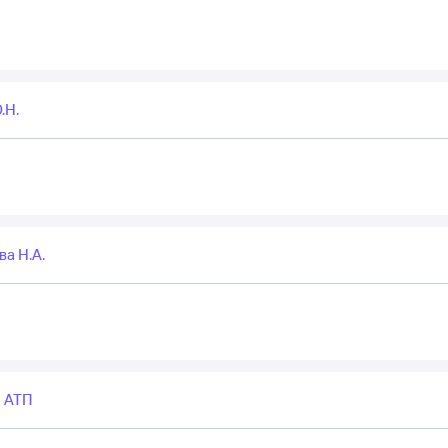
.Н.
а Н.А.
 АТП