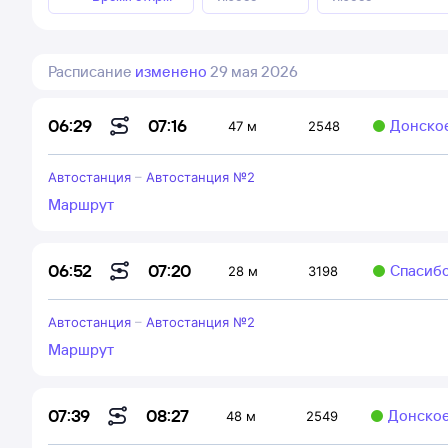
Расписание
изменено
29 мая 2026
07:16
06:29
Донско
47 м
2548
Автостанция
–
Автостанция №2
Маршрут
07:20
06:52
Спасибо
28 м
3198
Автостанция
–
Автостанция №2
Маршрут
08:27
07:39
Донско
48 м
2549