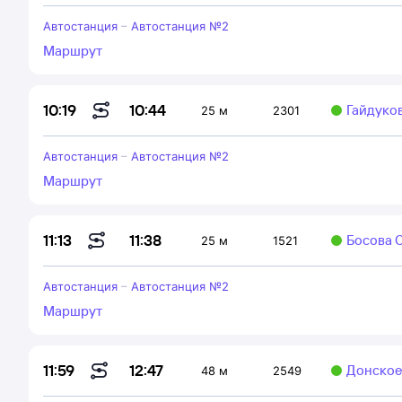
Автостанция
–
Автостанция №2
Маршрут
10:44
10:19
Гайдуков
25 м
2301
Автостанция
–
Автостанция №2
Маршрут
11:38
11:13
Босова О
25 м
1521
Автостанция
–
Автостанция №2
Маршрут
12:47
11:59
Донское
48 м
2549