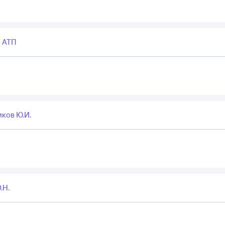
 АТП
ков Ю.И.
.Н.