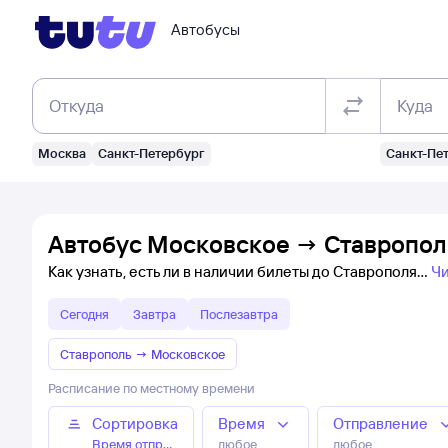
Автобусы
Откуда
Куда
Москва
Санкт-Петербург
Санкт-Пе
Автобус Московское → Ставрополь
Как узнать, есть ли в наличии билеты до Ставрополя
Чи
Сегодня
Завтра
Послезавтра
Ставрополь
→
Московское
Расписание по местному времени
Сортировка
Время
Отправление
Время отправления
любое
любое