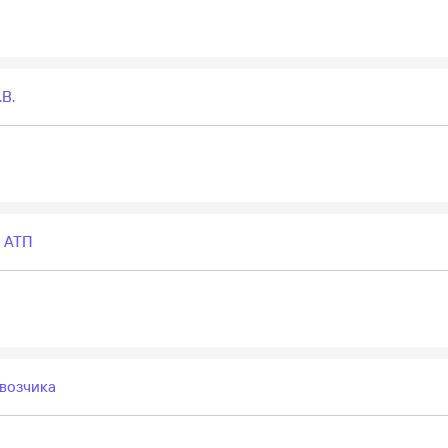
В.
 АТП
возчика