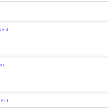
 М.И.
.Н.
 АТП