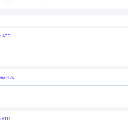
е АТП
ва Н.А.
е АТП